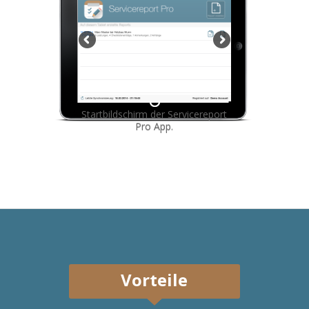
Startbildschirm der Servicereport
Pro App.
Vorteile